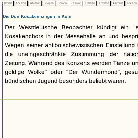
Chronik
Lexikon
Chronik
Lexikon
Chronik
Lexikon
Chronik
Lexikon
Chronik
Lexikon
Die Don-Kosaken singen in Köln
Der Westdeutsche Beobachter kündigt ein "e
Kosakenchors in der Messehalle an und bespric
Wegen seiner antibolschewistischen Einstellung 
die uneingeschränkte Zustimmung der nationa
Zeitung. Während des Konzerts werden Tänze un
goldige Wolke" oder "Der Wundermond", gesu
bündischen Jugend besonders beliebt waren.