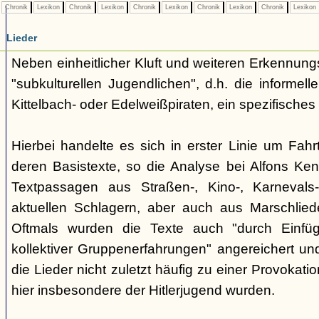
Chronik
Lexikon
Chronik
Lexikon
Chronik
Lexikon
Chronik
Lexikon
Chronik
Lexikon
Lieder
Neben einheitlicher Kluft und weiteren Erkennung
"subkulturellen Jugendlichen", d.h. die informe
Kittelbach- oder Edelweißpiraten, ein spezifisches 
Hierbei handelte es sich in erster Linie um Fahr
deren Basistexte, so die Analyse bei Alfons K
Textpassagen aus Straßen-, Kino-, Karnevals
aktuellen Schlagern, aber auch aus Marschlie
Oftmals wurden die Texte auch "durch Einfü
kollektiver Gruppenerfahrungen" angereichert und 
die Lieder nicht zuletzt häufig zu einer Provokat
hier insbesondere der Hitlerjugend wurden.