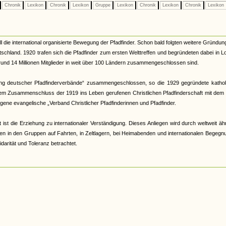
Chronik
Lexikon
Chronik
Lexikon
Gruppe
Lexikon
Chronik
Lexikon
Chronik
Lexikon
die international organisierte Bewegung der Pfadfinder. Schon bald folgten weitere Gründun
schland. 1920 trafen sich die Pfadfinder zum ersten Welttreffen und begründeten dabei in 
e rund 14 Millionen Mitglieder in weit über 100 Ländern zusammengeschlossen sind.
ing deutscher Pfadfinderverbände“ zusammengeschlossen, so die 1929 gegründete kathol
inem Zusammenschluss der 1919 ins Leben gerufenen Christlichen Pfadfinderschaft mit dem
ene evangelische „Verband Christlicher Pfadfinderinnen und Pfadfinder.
 ist die Erziehung zu internationaler Verständigung. Dieses Anliegen wird durch weltweit äh
n in den Gruppen auf Fahrten, in Zeltlagern, bei Heimabenden und internationalen Begegn
idarität und Toleranz betrachtet.