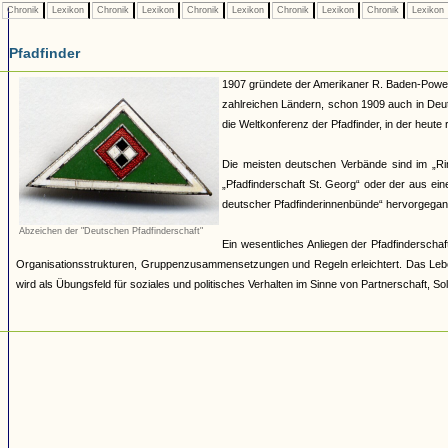
Chronik
Lexikon
Chronik
Lexikon
Chronik
Lexikon
Chronik
Lexikon
Chronik
Lexikon
Pfadfinder
1907 gründete der Amerikaner R. Baden-Powell 
zahlreichen Ländern, schon 1909 auch in Deut
die Weltkonferenz der Pfadfinder, in der heut
Die meisten deutschen Verbände sind im „R
„Pfadfinderschaft St. Georg“ oder der aus e
deutscher Pfadfinderinnenbünde“ hervorgegang
Abzeichen der "Deutschen Pfadfinderschaft"
Ein wesentliches Anliegen der Pfadfinderschaft
Organisationsstrukturen, Gruppenzusammensetzungen und Regeln erleichtert. Das Lebe
wird als Übungsfeld für soziales und politisches Verhalten im Sinne von Partnerschaft, Sol