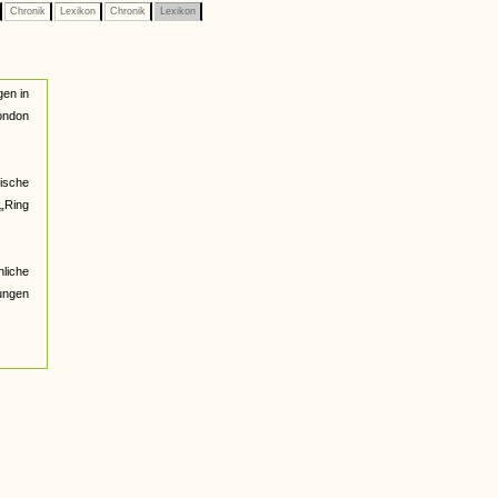
Chronik
Lexikon
Chronik
Lexikon
gen in
London
ische
 „Ring
nliche
ungen