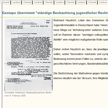
Chronik
Lexikon
Chronik
Lexikon
Chronik
Lexikon
Chronik
Lexikon
Chronik
Lexikon
Gestapo übernimmt "ständige Beobachtung jugendlicher Recht
Reinhard Heydrich, Leiter des Geheimen Staat
Jugendkriminalität in Deutschland habe "ein
neue Wege zur Verhütung einer weiteren Zuna
soll im Rahmen dieser "wichtigen volkspolit
Abhilfe" eine möglichst maßgebende Rolle spie
Daher ordnet Heydrich an, dass die jeweiligen
sollen, wobei "besondere markante und symp
Bedeutung kommt jenen Fällen zu, welche als 
geschlechtliche Verirrungen, Bandendiebstähl
Die Stoßrichtung der Maßnahme gegen bündis
ebenso deutlich wie der Versuch, ihre Mitgliede
Schreiben Geheimen Staatspolizeiamtes Berlin
vom 8. Februar 1935