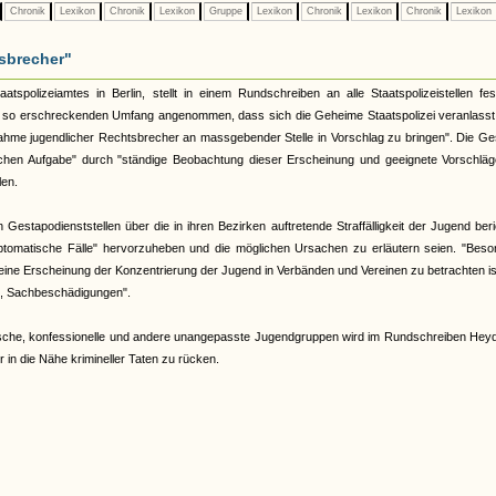
Chronik
Lexikon
Chronik
Lexikon
Gruppe
Lexikon
Chronik
Lexikon
Chronik
Lexikon
sbrecher"
spolizeiamtes in Berlin, stellt in einem Rundschreiben an alle Staatspolizeistellen fes
en so erschreckenden Umfang angenommen, dass sich die Geheime Staatspolizei veranlasst 
hme jugendlicher Rechtsbrecher an massgebender Stelle in Vorschlag zu bringen". Die Ge
ischen Aufgabe" durch "ständige Beobachtung dieser Erscheinung und geeignete Vorschläg
len.
 Gestapodienststellen über die in ihren Bezirken auftretende Straffälligkeit der Jugend ber
tomatische Fälle" hervorzuheben und die möglichen Ursachen zu erläutern seien. "Beso
eine Erscheinung der Konzentrierung der Jugend in Verbänden und Vereinen zu betrachten is
e, Sachbeschädigungen".
che, konfessionelle und andere unangepasste Jugendgruppen wird im Rundschreiben Heyd
r in die Nähe krimineller Taten zu rücken.