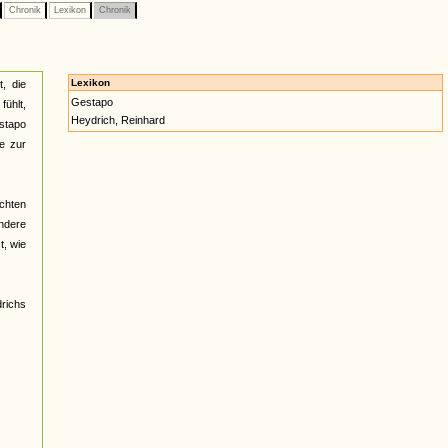
Chronik
Lexikon
Chronik
Lexikon
t, die
Gestapo
fühlt,
Heydrich, Reinhard
stapo
e zur
ichten
ndere
t, wie
richs