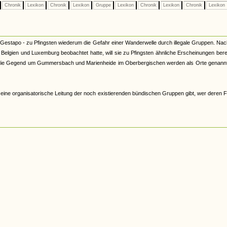
Chronik
Lexikon
Chronik
Lexikon
Gruppe
Lexikon
Chronik
Lexikon
Chronik
Lexikon
ner Gestapo - zu Pfingsten wiederum die Gefahr einer Wanderwelle durch illegale Gruppen. N
elgien und Luxemburg beobachtet hatte, will sie zu Pfingsten ähnliche Erscheinungen bere
e die Gegend um Gummersbach und Marienheide im Oberbergischen werden als Orte genannt
s eine organisatorische Leitung der noch existierenden bündischen Gruppen gibt, wer deren 