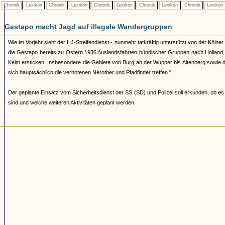
Chronik
Lexikon
Chronik
Lexikon
Chronik
Lexikon
Chronik
Lexikon
Chronik
Lexikon
Gestapo macht Jagd auf illegale Wandergruppen
Wie im Vorjahr sieht der HJ-Streifendienst - nunmehr tatkräftig unterstützt von der Köl
die Gestapo bereits zu Ostern 1936 Auslandsfahrten bündischer Gruppen nach Holland, B
Keim ersticken. Insbesondere die Gebiete von Burg an der Wupper bis Altenberg sowi
sich hauptsächlich die verbotenen Nerother und Pfadfinder treffen."
Der geplante Einsatz vom Sicherheitsdienst der SS (SD) und Polizei soll erkunden, ob e
sind und welche weiteren Aktivitäten geplant werden.