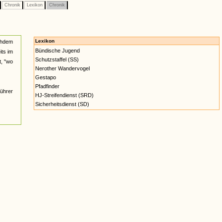
Chronik
Lexikon
Chronik
Lexikon
achdem
Bündische Jugend
its im
Schutzstaffel (SS)
, "wo
Nerother Wandervogel
Gestapo
Pfadfinder
Führer
HJ-Streifendienst (SRD)
Sicherheitsdienst (SD)