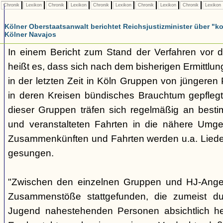
Chronik
Lexikon
Chronik
Lexikon
Chronik
Lexikon
Chronik
Lexikon
Chronik
Lexikon
Kölner Oberstaatsanwalt berichtet Reichsjustizminister über 
Kölner Navajos
In einem Bericht zum Stand der Verfahren vor 
heißt es, dass sich nach dem bisherigen Ermittlu
in der letzten Zeit in Köln Gruppen von jüngeren 
in deren Kreisen bündisches Brauchtum gepfleg
dieser Gruppen träfen sich regelmäßig an best
und veranstalteten Fahrten in die nähere Umg
Zusammenkünften und Fahrten werden u.a. Liede
gesungen.
"Zwischen den einzelnen Gruppen und HJ-Ange
Zusammenstöße stattgefunden, die zumeist du
Jugend nahestehenden Personen absichtlich her