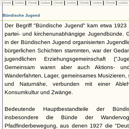
Chronik
Lexikon
Chronik
Lexikon
Chronik
Lexikon
Chronik
Lexikon
Chronik
Lexikon
Bündische Jugend
Der Begriff "Bündische Jugend" kam etwa 1923 a
partei- und kirchenunabhängige Jugendbünde.
in der Bündischen Jugend organisierten Jugendli
bürgerlichen Schichten stammten, war der Geda
jugendlichen Erziehungsgemeinschaft ("Jug
Gemeinsam waren aber auch Aktions- und
Wanderfahrten, Lager, gemeinsames Musizieren, s
und Naturnähe, verbunden mit einer Ableh
Konsumkultur und Zwänge.
Bedeutende Hauptbestandteile der Bünd
insbesondere die Bünde der Wandervo
Pfadfinderbewegung, aus denen 1927 die "Deuts