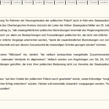
Chronik
Lexikon
Chronik
Lexikon
Gruppe
Lexikon
Chronik
Lexikon
Chronik
Lexikon
sung "im Rahmen der Neuorganisation der politischen Polizei" auch in Köln eine Staatspolizei
t des Oberbergischen Kreises skizziert der Leiter der Kölner Staatspolizei Möller am 29. Jul
Auftrag zu, "alle staatsgefährlichen politischen Bestrebungen innerhalb des Regierungsbezirk
ich vor allem um Beobachtungen und Feststellungen politischer Art, die nicht rein örtlicher
 örtliche Vorgänge unterrichtet werden, "damit die staatsfeindlichen Bestrebungen von zen
 beurteilt und aus diesem Gesamturteil die notwendigen Schritte gezogen werden" könnten.
einen "Mißstand" hin, nämlich "die vielfach beobachtete mangelhafte Zusammenarbei
er nationalen Verbände im allgemeinen". Vielfach würden von Angehörigen von SA, SS, HJ
ungen getroffen, die trotz ihrer politischen Bedeutung nicht zur Kenntnis der Staatspolizei
 "auf dem Gebiet der politischen Polizei rasch gearbeitet" würde, wobei frühzeitige "sorgf
hen Erfolg erleichtern" würden. Hierbei soll keinesfalls zimperlich vorgegangen werden; "f
stellen".