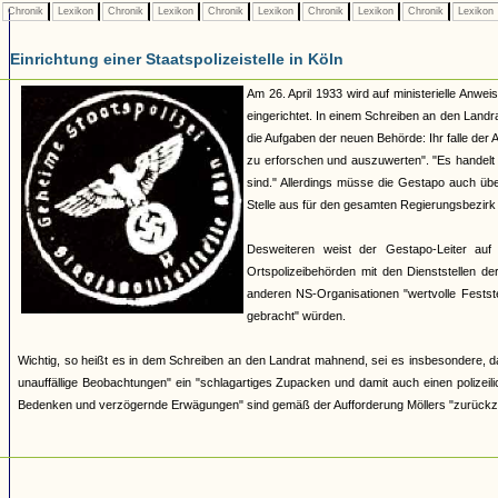
Chronik
Lexikon
Chronik
Lexikon
Chronik
Lexikon
Chronik
Lexikon
Chronik
Lexikon
Einrichtung einer Staatspolizeistelle in Köln
Am 26. April 1933 wird auf ministerielle Anwei
eingerichtet. In einem Schreiben an den Landra
die Aufgaben der neuen Behörde: Ihr falle der 
zu erforschen und auszuwerten". "Es handelt s
sind." Allerdings müsse die Gestapo auch über
Stelle aus für den gesamten Regierungsbezirk
Desweiteren weist der Gestapo-Leiter auf 
Ortspolizeibehörden mit den Dienststellen d
anderen NS-Organisationen "wertvolle Feststell
gebracht" würden.
Wichtig, so heißt es in dem Schreiben an den Landrat mahnend, sei es insbesondere, dass
unauffällige Beobachtungen" ein "schlagartiges Zupacken und damit auch einen polizeilic
Bedenken und verzögernde Erwägungen" sind gemäß der Aufforderung Möllers "zurückzu