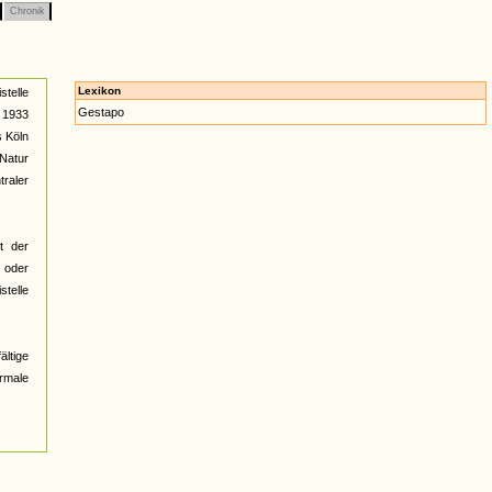
Chronik
Lexikon
stelle
Gestapo
i 1933
s Köln
 Natur
traler
t der
 oder
stelle
ältige
ormale