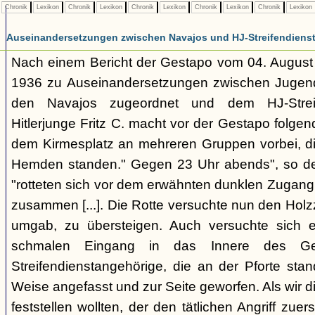
Chronik
Lexikon
Chronik
Lexikon
Chronik
Lexikon
Chronik
Lexikon
Chronik
Lexikon
Auseinandersetzungen zwischen Navajos und HJ-Streifendienst 
Nach einem Bericht der Gestapo vom 04. August
1936 zu Auseinandersetzungen zwischen Jugend
den Navajos zugeordnet und dem HJ-Streif
Hitlerjunge Fritz C. macht vor der Gestapo folge
dem Kirmesplatz an mehreren Gruppen vorbei, die
Hemden standen." Gegen 23 Uhr abends", so der
"rotteten sich vor dem erwähnten dunklen Zugang
zusammen [...]. Die Rotte versuchte nun den Hol
umgab, zu übersteigen. Auch versuchte sich ei
schmalen Eingang in das Innere des Gel
Streifendienstangehörige, die an der Pforte stan
Weise angefasst und zur Seite geworfen. Als wir d
feststellen wollten, der den tätlichen Angriff zuer