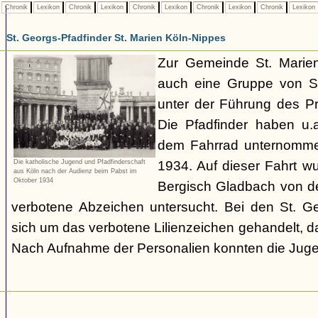
Chronik
Lexikon
Chronik
Lexikon
Chronik
Lexikon
Chronik
Lexikon
Chronik
Lexikon
St. Georgs-Pfadfinder St. Marien Köln-Nippes
Zur Gemeinde St. Marien
auch eine Gruppe von St
unter der Führung des P
Die Pfadfinder haben u.
dem Fahrrad unternomme
1934. Auf dieser Fahrt w
Die katholische Jugend und Pfadfinderschaft
aus Köln nach der Audienz beim Pabst im
Oktober 1934
Bergisch Gladbach von d
verbotene Abzeichen untersucht. Bei den St. Ge
sich um das verbotene Lilienzeichen gehandelt, da
Nach Aufnahme der Personalien konnten die Juge