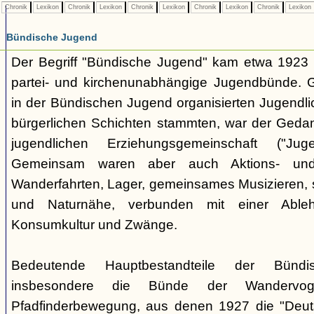
Chronik
Lexikon
Chronik
Lexikon
Chronik
Lexikon
Chronik
Lexikon
Chronik
Lexikon
Bündische Jugend
Der Begriff "Bündische Jugend" kam etwa 1923 a
partei- und kirchenunabhängige Jugendbünde.
in der Bündischen Jugend organisierten Jugendli
bürgerlichen Schichten stammten, war der Geda
jugendlichen Erziehungsgemeinschaft ("Jug
Gemeinsam waren aber auch Aktions- und
Wanderfahrten, Lager, gemeinsames Musizieren, s
und Naturnähe, verbunden mit einer Ableh
Konsumkultur und Zwänge.
Bedeutende Hauptbestandteile der Bünd
insbesondere die Bünde der Wandervo
Pfadfinderbewegung, aus denen 1927 die "Deuts