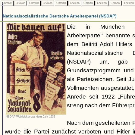
Chronik
Lexikon
Chronik
Lexikon
Chronik
Lexikon
Chronik
Lexikon
Chronik
Lexikon
Nationalsozialistische Deutsche Arbeiterpartei (NSDAP)
Die in München ge
Arbeiterpartei“ benannte 
dem Beitritt Adolf Hitle
Nationalsozialistische 
(NSDAP) um, gab s
Grundsatzprogramm und
als Parteizeichen. Seit Ju
Vollmachten ausgestattet,
Anrede seit 1922 „Führe
streng nach dem Führerpri
NSDAP-Wahlplakat aus dem Jahr 1932
Nach dem gescheiterten 
wurde die Partei zunächst verboten und Hitler i