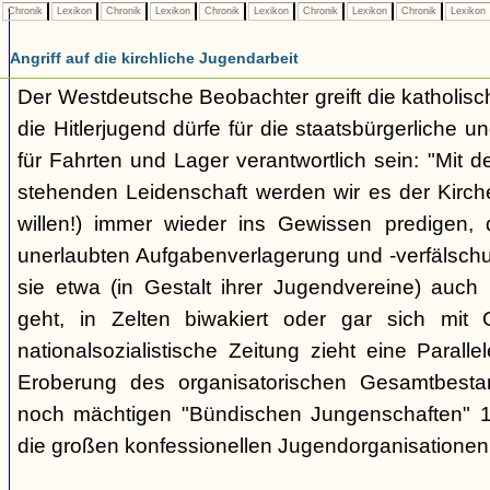
Chronik
Lexikon
Chronik
Lexikon
Chronik
Lexikon
Chronik
Lexikon
Chronik
Lexikon
Angriff auf die kirchliche Jugendarbeit
Der Westdeutsche Beobachter greift die katholisch
die Hitlerjugend dürfe für die staatsbürgerliche un
für Fahrten und Lager verantwortlich sein: "Mit
stehenden Leidenschaft werden wir es der Kirche
willen!) immer wieder ins Gewissen predigen, 
unerlaubten Aufgabenverlagerung und -verfälsch
sie etwa (in Gestalt ihrer Jugendvereine) auch k
geht, in Zelten biwakiert oder gar sich mit G
nationalsozialistische Zeitung zieht eine Paralle
Eroberung des organisatorischen Gesamtbest
noch mächtigen "Bündischen Jungenschaften" 1
die großen konfessionellen Jugendorganisationen