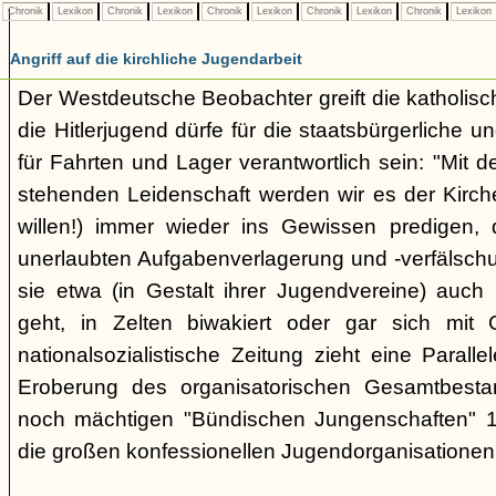
Chronik
Lexikon
Chronik
Lexikon
Chronik
Lexikon
Chronik
Lexikon
Chronik
Lexikon
Angriff auf die kirchliche Jugendarbeit
Der Westdeutsche Beobachter greift die katholisch
die Hitlerjugend dürfe für die staatsbürgerliche un
für Fahrten und Lager verantwortlich sein: "Mit
stehenden Leidenschaft werden wir es der Kirche
willen!) immer wieder ins Gewissen predigen, 
unerlaubten Aufgabenverlagerung und -verfälsch
sie etwa (in Gestalt ihrer Jugendvereine) auch k
geht, in Zelten biwakiert oder gar sich mit G
nationalsozialistische Zeitung zieht eine Paralle
Eroberung des organisatorischen Gesamtbest
noch mächtigen "Bündischen Jungenschaften" 1
die großen konfessionellen Jugendorganisationen