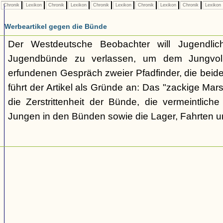
Chronik
Lexikon
Chronik
Lexikon
Chronik
Lexikon
Chronik
Lexikon
Chronik
Lexikon
Werbeartikel gegen die Bünde
Der Westdeutsche Beobachter will Jugendli
Jugendbünde zu verlassen, um dem Jungvolk
erfundenen Gespräch zweier Pfadfinder, die beid
führt der Artikel als Gründe an: Das "zackige Mars
die Zerstrittenheit der Bünde, die vermeintlich
Jungen in den Bünden sowie die Lager, Fahrten 