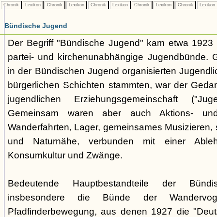
Chronik
Lexikon
Chronik
Lexikon
Chronik
Lexikon
Chronik
Lexikon
Chronik
Lexikon
Bündische Jugend
Der Begriff "Bündische Jugend" kam etwa 1923 a
partei- und kirchenunabhängige Jugendbünde.
in der Bündischen Jugend organisierten Jugendli
bürgerlichen Schichten stammten, war der Geda
jugendlichen Erziehungsgemeinschaft ("Jug
Gemeinsam waren aber auch Aktions- und
Wanderfahrten, Lager, gemeinsames Musizieren, s
und Naturnähe, verbunden mit einer Ableh
Konsumkultur und Zwänge.
Bedeutende Hauptbestandteile der Bünd
insbesondere die Bünde der Wandervo
Pfadfinderbewegung, aus denen 1927 die "Deuts