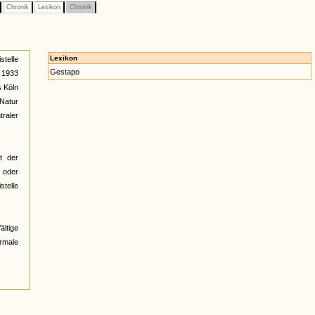
Chronik
Lexikon
Chronik
Lexikon
stelle
Gestapo
i 1933
s Köln
 Natur
traler
t der
 oder
stelle
ältige
ormale