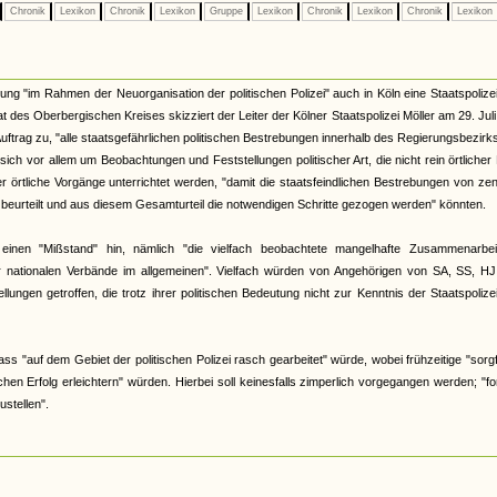
Chronik
Lexikon
Chronik
Lexikon
Gruppe
Lexikon
Chronik
Lexikon
Chronik
Lexikon
sung "im Rahmen der Neuorganisation der politischen Polizei" auch in Köln eine Staatspolizei
t des Oberbergischen Kreises skizziert der Leiter der Kölner Staatspolizei Möller am 29. Jul
Auftrag zu, "alle staatsgefährlichen politischen Bestrebungen innerhalb des Regierungsbezirk
ich vor allem um Beobachtungen und Feststellungen politischer Art, die nicht rein örtlicher
 örtliche Vorgänge unterrichtet werden, "damit die staatsfeindlichen Bestrebungen von zen
 beurteilt und aus diesem Gesamturteil die notwendigen Schritte gezogen werden" könnten.
einen "Mißstand" hin, nämlich "die vielfach beobachtete mangelhafte Zusammenarbei
er nationalen Verbände im allgemeinen". Vielfach würden von Angehörigen von SA, SS, HJ
ungen getroffen, die trotz ihrer politischen Bedeutung nicht zur Kenntnis der Staatspolizei
 "auf dem Gebiet der politischen Polizei rasch gearbeitet" würde, wobei frühzeitige "sorgf
hen Erfolg erleichtern" würden. Hierbei soll keinesfalls zimperlich vorgegangen werden; "f
stellen".