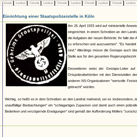
Chronik
Lexikon
Chronik
Lexikon
Chronik
Lexikon
Chronik
Lexikon
Chronik
Lexikon
Einrichtung einer Staatspolizeistelle in Köln
Am 26. April 1933 wird auf ministerielle Anwei
eingerichtet. In einem Schreiben an den Landra
die Aufgaben der neuen Behörde: Ihr falle der 
zu erforschen und auszuwerten". "Es handelt s
sind." Allerdings müsse die Gestapo auch über
Stelle aus für den gesamten Regierungsbezirk
Desweiteren weist der Gestapo-Leiter auf 
Ortspolizeibehörden mit den Dienststellen d
anderen NS-Organisationen "wertvolle Feststell
gebracht" würden.
Wichtig, so heißt es in dem Schreiben an den Landrat mahnend, sei es insbesondere, dass
unauffällige Beobachtungen" ein "schlagartiges Zupacken und damit auch einen polizeilic
Bedenken und verzögernde Erwägungen" sind gemäß der Aufforderung Möllers "zurückzu