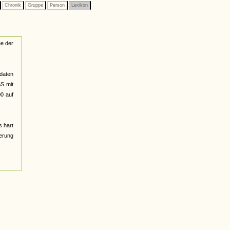
Chronik
Gruppe
Person
Lexikon
ee der
ldaten
S mit
00 auf
s hart
kerung