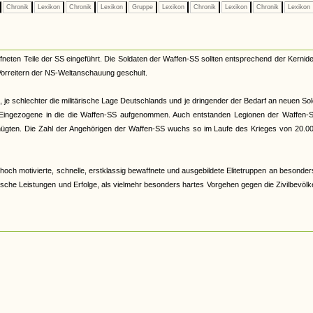
Chronik
Lexikon
Chronik
Lexikon
Gruppe
Lexikon
Chronik
Lexikon
Chronik
Lexikon
eten Teile der SS eingeführt. Die Soldaten der Waffen-SS sollten entsprechend der Kernid
 Vorreitern der NS-Weltanschauung geschult.
d, je schlechter die militärische Lage Deutschlands und je dringender der Bedarf an neuen So
h Eingezogene in die die Waffen-SS aufgenommen. Auch entstanden Legionen der Waffen-S
genügten. Die Zahl der Angehörigen der Waffen-SS wuchs so im Laufe des Krieges von 20.0
hoch motivierte, schnelle, erstklassig bewaffnete und ausgebildete Elitetruppen an besonder
ische Leistungen und Erfolge, als vielmehr besonders hartes Vorgehen gegen die Zivilbevöl