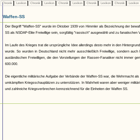
Chronik
Lexikon
Chronik
Lexikon
Chronik
Lexikon
Chronik
Lexikon
Chronik
Lexikon
Waffen-SS
Der Begriff "Waffen-SS" wurde im Oktober 1939 von Himmler als Bezeichnung der bewaffn
SS als NSDAP-Elite Freiwillige sein, sorgfältig "rassisch" ausgewählt und zu fanatischen
Im Laufe des Krieges trat die ursprüngliche Idee allerdings desto mehr in den Hintergrun
wurde. So wurden in Deutschland nicht mehr ausschließlich Freiwillige, sondern auc
ausländischen Freiwilligen, die den Vorstellungen der Rassen-Fanatiker nicht immer 
600.000.
Die eigentliche militärische Aufgabe der Verbände der Waffen-SS war, die Wehrmacht als 
umkämpften Kriegsschauplätzen zu unterstützen. In Wahrheit waren aber weniger militär
und zahlreiche Kriegsverbrechen kennzeichnend für die Einheiten der Waffen SS.