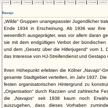
Chronik
Lexikon
Chronik
Lexikon
Chronik
Lexikon
Chronik
Lexikon
Chronik
Lexikon
Navajo
„Wilde“ Gruppen unangepasster Jugendlicher trate
Ende 1934 in Erscheinung. Ab 1936 war ihre 
wesentlich ausgeprägter, was vor allem daran ge
sie mit dem endgültigen Verbot der bündischen
und dem „Gesetz über die Hitlerjugend“ vom 1. 
das Interesse von HJ-Streifendienst und Gestapo 
Ihren Höhepunkt erlebten die Kölner „Navajo“-Gr
gesamte Stadtgebiet verteilten, im Jahr 1937. Di
festen organisatorischen Hintergrund zu konstru
„Organisation“ durch Razzien und zahlreiche F
die „Navajos“ seit 1938 kaum noch Erwähn
auszugehen, dass dieses Vorhaben zumindes