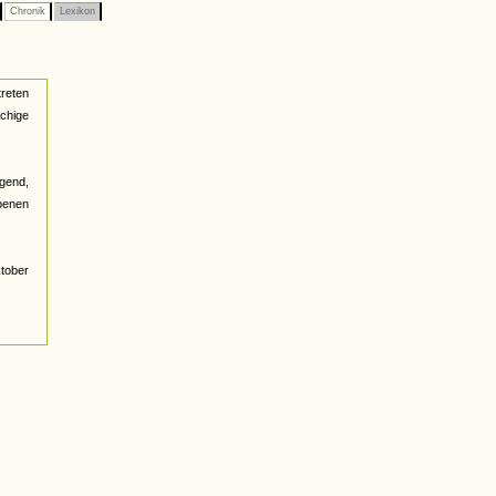
Chronik
Lexikon
reten
achige
ugend,
benen
ktober