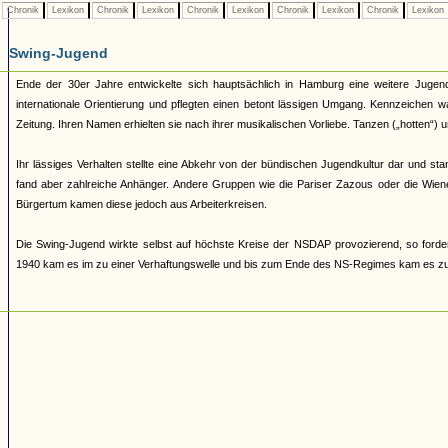
Chronik
Lexikon
Chronik
Lexikon
Chronik
Lexikon
Chronik
Lexikon
Chronik
Lexikon
Swing-Jugend
Ende der 30er Jahre entwickelte sich hauptsächlich in Hamburg eine weitere Jugends
internationale Orientierung und pflegten einen betont lässigen Umgang. Kennzeichen w
Zeitung. Ihren Namen erhielten sie nach ihrer musikalischen Vorliebe. Tanzen („hotten“) u
Ihr lässiges Verhalten stellte eine Abkehr von der bündischen Jugendkultur dar und sta
fand aber zahlreiche Anhänger. Andere Gruppen wie die Pariser Zazous oder die Wien
Bürgertum kamen diese jedoch aus Arbeiterkreisen.
Die Swing-Jugend wirkte selbst auf höchste Kreise der NSDAP provozierend, so forder
1940 kam es im zu einer Verhaftungswelle und bis zum Ende des NS-Regimes kam es zu z