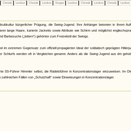
Chronik
Lexikon
Chronik
Lexikon
Gruppe
Lexikon
Chronik
Lexikon
Chronik
Lexikon
ubkultur bürgerlicher Prägung, die Swing-Jugend. Ihre Anhänger betonten in ihrem Auft
aren lange Haare, karierte Jacketts sowie Attribute wie Schirm und möglichst englischspr
nd Barbesuche („lottern“) gehörten zum Freizeitstil der Swings.
nd im extremen Gegensatz zum offiziell propagierten Ideal der soldatisch geprägten Hitlerj
er Schlurfs werden oft in Vergleichen genannt. Anders als die Swing-Jugend aus dm geho
te SS-Führer Himmler selbst, die Rädelsführer in Konzentrationslager einzuweisen. Im O
ahlreichen Fällen von „Schutzhaft“ sowie Einweisungen in Konzentrationslager.