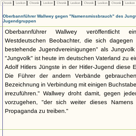
Chronik
Lexikon
Chronik
Lexikon
Chronik
Lexikon
Chronik
Lexikon
Chronik
Lexikon
Oberbannführer Wallwey gegen "Namensmissbrauch" des Jungv
Jugendgruppen
Oberbannführer Wallwey veröffentlicht ei
Westdeutschen Beobachter, die sich dagegen r
bestehende Jugendvereinigungen" als Jungvol
"Jungvolk" ist heute im deutschen Vaterland zu e
Adolf Hitlers Jüngste in der Hitler-Jugend diese
Die Führer der andern Verbände gebrauche
Bezeichnung in Verbindung mit einigen Buchstab
irrezuführen." Wallwey droht damit, gegen jed
vorzugehen, "der sich weiter dieses Namens b
Propaganda zu treiben."