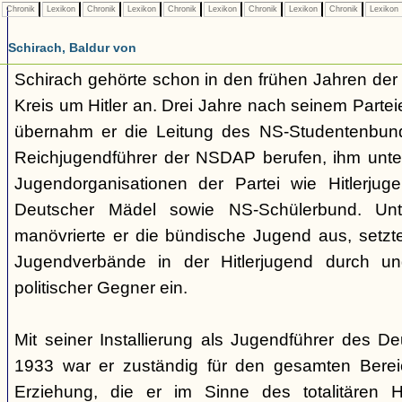
Chronik
Lexikon
Chronik
Lexikon
Chronik
Lexikon
Chronik
Lexikon
Chronik
Lexikon
Schirach, Baldur von
Schirach gehörte schon in den frühen Jahren der
Kreis um Hitler an. Drei Jahre nach seinem Partei
übernahm er die Leitung des NS-Studentenbun
Reichjugendführer der NSDAP berufen, ihm unte
Jugendorganisationen der Partei wie Hitlerju
Deutscher Mädel sowie NS-Schülerbund. Unt
manövrierte er die bündische Jugend aus, setzte
Jugendverbände in der Hitlerjugend durch und
politischer Gegner ein.
Mit seiner Installierung als Jugendführer des D
1933 war er zuständig für den gesamten Berei
Erziehung, die er im Sinne des totalitären H