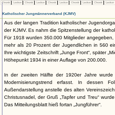
Chronik
Lexikon
Chronik
Lexikon
Chronik
Lexikon
Chronik
Lexikon
Chronik
Lexikon
Katholischer Jungmännerverband (KJMV)
Aus der langen Tradition katholischer Jugendorg
der KJMV. Es nahm die Spitzenstellung der katho
Für 1918 wurden 350.000 Mitglieder angegeben, a
mehr als 20 Prozent der Jugendlichen in 560 ein
Ihre wichtigste Zeitschrift „Junge Front“, später „M
Höhepunkt 1934 in einer Auflage von 200.000.
In der zweiten Hälfte der 1920er Jahre wurd
Modernisierungstrend erfasst. In dessen Fo
Außendarstellung anstelle des alten Vereinszeich
Christusnadel, der Gruß „Tapfer und Treu“ wurde 
Das Mitteilungsblatt hieß fortan „Jungführer“.