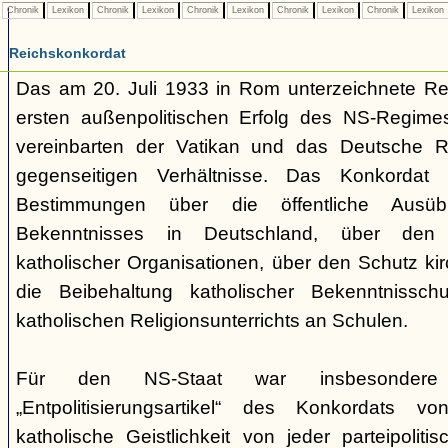
Chronik
Lexikon
Chronik
Lexikon
Chronik
Lexikon
Chronik
Lexikon
Chronik
Lexikon
Reichskonkordat
Das am 20. Juli 1933 in Rom unterzeichnete Rei
ersten außenpolitischen Erfolg des NS-Regimes
vereinbarten der Vatikan und das Deutsche R
gegenseitigen Verhältnisse. Das Konkordat 
Bestimmungen über die öffentliche Ausüb
Bekenntnisses in Deutschland, über den Sc
katholischer Organisationen, über den Schutz ki
die Beibehaltung katholischer Bekenntnissch
katholischen Religionsunterrichts an Schulen.
Für den NS-Staat war insbesonder
„Entpolitisierungsartikel“ des Konkordats 
katholische Geistlichkeit von jeder parteipoliti