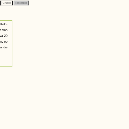
Gruppe
Topografie
Köln-
nd von
wa 20
en, ob
er die