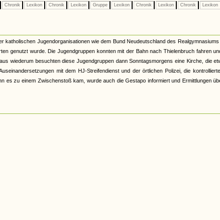
Chronik
Lexikon
Chronik
Lexikon
Gruppe
Lexikon
Chronik
Lexikon
Chronik
Lexikon
lner katholischen Jugendorganisationen wie dem Bund Neudeutschland des Realgymnasiums 
ahrten genutzt wurde. Die Jugendgruppen konnten mit der Bahn nach Thielenbruch fahren u
 aus wiederum besuchten diese Jugendgruppen dann Sonntagsmorgens eine Kirche, die et
einandersetzungen mit dem HJ-Streifendienst und der örtlichen Polizei, die kontrolliert
 Wenn es zu einem Zwischenstoß kam, wurde auch die Gestapo informiert und Ermittlungen üb