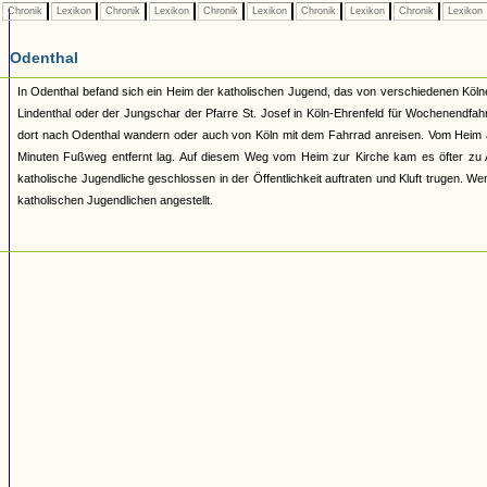
Chronik
Lexikon
Chronik
Lexikon
Chronik
Lexikon
Chronik
Lexikon
Chronik
Lexikon
Odenthal
In Odenthal befand sich ein Heim der katholischen Jugend, das von verschiedenen Kö
Lindenthal oder der Jungschar der Pfarre St. Josef in Köln-Ehrenfeld für Wochenendf
dort nach Odenthal wandern oder auch von Köln mit dem Fahrrad anreisen. Vom Heim
Minuten Fußweg entfernt lag. Auf diesem Weg vom Heim zur Kirche kam es öfter zu Aus
katholische Jugendliche geschlossen in der Öffentlichkeit auftraten und Kluft trugen.
katholischen Jugendlichen angestellt.