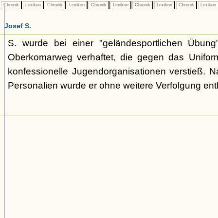
Chronik
Lexikon
Chronik
Lexikon
Chronik
Lexikon
Chronik
Lexikon
Chronik
Lexikon
Josef S.
S. wurde bei einer "geländesportlichen Übun
Oberkomarweg verhaftet, die gegen das Uniform
konfessionelle Jugendorganisationen verstieß. 
Personalien wurde er ohne weitere Verfolgung ent