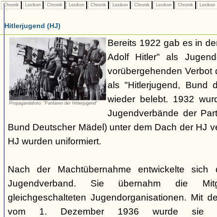
Chronik
Lexikon
Chronik
Lexikon
Chronik
Lexikon
Chronik
Lexikon
Chronik
Lexikon
Hitlerjugend (HJ)
Bereits 1922 gab es in 
Adolf Hitler" als Jugen
vorübergehenden Verbot d
als "Hitlerjugend, Bund 
wieder belebt. 1932 wurd
Propagandafoto: "Fanfaren der Hitlerjugend"
Jugendverbände der Part
Bund Deutscher Mädel) unter dem Dach der HJ vere
HJ wurden uniformiert.
Nach der Machtübernahme entwickelte sich 
Jugendverband. Sie übernahm die Mitgl
gleichgeschalteten Jugendorganisationen. Mit 
vom 1. Dezember 1936 wurde sie zu