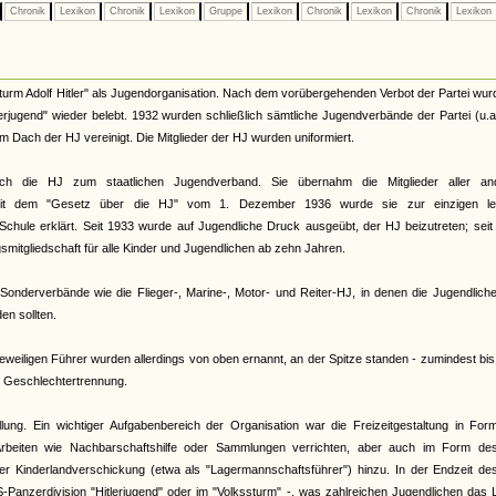
Chronik
Lexikon
Chronik
Lexikon
Gruppe
Lexikon
Chronik
Lexikon
Chronik
Lexikon
urm Adolf Hitler" als Jugendorganisation. Nach dem vorübergehenden Verbot der Partei wur
terjugend" wieder belebt. 1932 wurden schließlich sämtliche Jugendverbände der Partei (u.
Dach der HJ vereinigt. Die Mitglieder der HJ wurden uniformiert.
ch die HJ zum staatlichen Jugendverband. Sie übernahm die Mitglieder aller an
. Mit dem "Gesetz über die HJ" vom 1. Dezember 1936 wurde sie zur einzigen le
Schule erklärt. Seit 1933 wurde auf Jugendliche Druck ausgeübt, der HJ beizutreten; sei
smitgliedschaft für alle Kinder und Jugendlichen ab zehn Jahren.
onderverbände wie die Flieger-, Marine-, Motor- und Reiter-HJ, in denen die Jugendliche
n sollten.
eiligen Führer wurden allerdings von oben ernannt, an der Spitze standen - zumindest bi
te Geschlechtertrennung.
llung. Ein wichtiger Aufgabenbereich der Organisation war die Freizeitgestaltung in Fo
rbeiten wie Nachbarschaftshilfe oder Sammlungen verrichten, aber auch im Form de
 der Kinderlandverschickung (etwa als "Lagermannschaftsführer") hinzu. In der Endzeit d
S-Panzerdivision "Hitlerjugend" oder im "Volkssturm" -, was zahlreichen Jugendlichen das