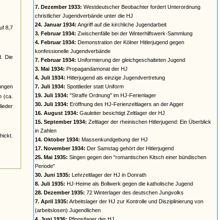
7. Dezember 1933:
Westdeutscher Beobachter fordert Unterordnung
christlicher Jugendverbände unter die HJ
24. Januar 1934:
Angriff auf die kirchliche Jugendarbeit
uf 8,7
3. Februar 1934:
Zwischenfälle bei der Winterhilfswerk-Sammlung
4. Februar 1934:
Demonstration der Kölner Hitlerjugend gegen
konfessionelle Jugendverbände
d. Die
7. Februar 1934:
Uniformierung der gleichgeschalteten Jugend
3. Mai 1934:
Propagandamonat der HJ
4. Juli 1934:
Hitlerjugend als einzige Jugendvertretung
jungen
7. Juli 1934:
Spottlieder statt Uniform
19. Juli 1934:
"Straffe Ordnung" im HJ-Ferienlager
n (ca.
30. Juli 1934:
Eröffnung des HJ-Ferienzeltlagers an der Agger
ieder
16. August 1934:
Gauleiter besichtigt Zeltlager der HJ
15. September 1934:
Zeltlager der rheinischen Hitlerjugend: Ein Überblick
in Zahlen
ickt.
14. Oktober 1934:
Massenkundgebung der HJ
17. November 1934:
Der Samstag gehört der Hitlerjugend
25. Mai 1935:
Singen gegen den "romantischen Kitsch einer bündischen
Periode"
30. Juni 1935:
Lehrzeltlager der HJ in Donrath
8. Juli 1935:
HJ-Heime als Bollwerk gegen die katholische Jugend
28. Dezember 1935:
72 Winterlager des deutschen Jungvolks
7. April 1935:
Arbeitslager der HJ zur Kontrolle und Disziplinierung von
(arbeitslosen) Jugendlichen
4. Juni 1936:
Pfingstlager der HJ