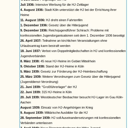
Juli 1936:
Intensive Werbung für die HJ-Zeltlager
4. August 1936:
Stadt Köln unterstützt die HJ bei der Errichtung ihrer
Heime
11. August 1936:
HJ dreht einen Fahrtenfilm
1. Dezember 1936:
Gesetz über die Hitlerjugend
9. Dezember 1936:
Reichsjugendführer Schirach: Probleme mit
konfessionellen Jugendorganisationen seit dem 1. Dezember 1936 beseitigt
26. April 1937:
Teilnahme an kirchlichen Veranstaltungen ohne
Urlaubsantrag kann bestraft werden
18. Juni 1937:
Verbot von Doppelmitgliedschaften in HJ und konfessionellen
Jugendverbänden
8. März 1938:
45 neue HJ-Heime im Gebiet Mittelrhein
9. Oktober 1938:
Stand der HJ-Heime in Köln
5. März 1939:
Gesetz zur Förderung der HJ-Heimbeschaffung
25. März 1939:
Weitere Verordnungen zum Gesetz über die Hitlerjugend
(Jugenddienst-Verordnung)
21. Juni 1939:
"Großführerlager" der HJ
22. Juni 1939:
315 HJ-Heime in Köln
20. Juli 1939:
Westdeutscher Beobachter besucht HJ-Lager im Gau Köln-
Aachen
August 1939:
Einsatz von HJ-Angehörigen im Krieg
9. August 1939:
Militärische Ausbilder für die HJ
28. September 1939:
HJ soll Auseinandersetzungen mit konfessionellen
Verbänden unterlassen