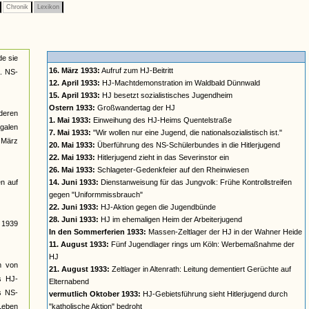
Chronik
Lexikon
de sie
16. März 1933:
Aufruf zum HJ-Beitritt
a. NS-
12. April 1933:
HJ-Machtdemonstration im Waldbald Dünnwald
15. April 1933:
HJ besetzt sozialistisches Jugendheim
Ostern 1933:
Großwandertag der HJ
deren
1. Mai 1933:
Einweihung des HJ-Heims Quentelstraße
galen
7. Mai 1933:
"Wir wollen nur eine Jugend, die nationalsozialistisch ist."
t März
20. Mai 1933:
Überführung des NS-Schülerbundes in die Hitlerjugend
22. Mai 1933:
Hitlerjugend zieht in das Severinstor ein
26. Mai 1933:
Schlageter-Gedenkfeier auf den Rheinwiesen
n auf
14. Juni 1933:
Dienstanweisung für das Jungvolk: Frühe Kontrollstreifen
gegen "Uniformmissbrauch"
22. Juni 1933:
HJ-Aktion gegen die Jugendbünde
28. Juni 1933:
HJ im ehemaligen Heim der Arbeiterjugend
s 1939
In den Sommerferien 1933:
Massen-Zeltlager der HJ in der Wahner Heide
11. August 1933:
Fünf Jugendlager rings um Köln: Werbemaßnahme der
HJ
rm von
21. August 1933:
Zeltlager in Altenrath: Leitung dementiert Gerüchte auf
s HJ-
Elternabend
es NS-
vermutlich Oktober 1933:
HJ-Gebietsführung sieht Hitlerjugend durch
 Leben
"katholische Aktion" bedroht