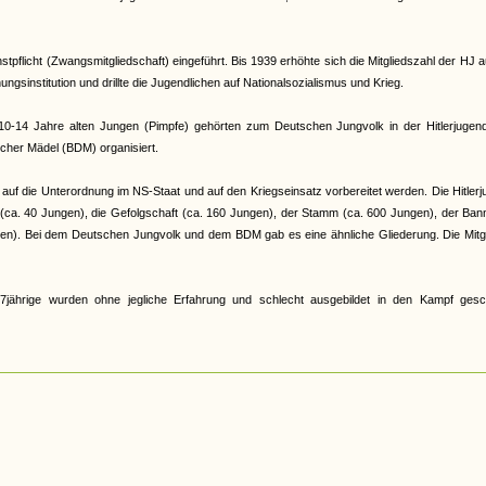
pflicht (Zwangsmitgliedschaft) eingeführt. Bis 1939 erhöhte sich die Mitgliedszahl der HJ a
gsinstitution und drillte die Jugendlichen auf Nationalsozialismus und Krieg.
e 10-14 Jahre alten Jungen (Pimpfe) gehörten zum Deutschen Jungvolk in der Hitlerjugen
cher Mädel (BDM) organisiert.
auf die Unterordnung im NS-Staat und auf den Kriegseinsatz vorbereitet werden. Die Hitler
r (ca. 40 Jungen), die Gefolgschaft (ca. 160 Jungen), der Stamm (ca. 600 Jungen), der Ban
en). Bei dem Deutschen Jungvolk und dem BDM gab es eine ähnliche Gliederung. Die Mitgl
jährige wurden ohne jegliche Erfahrung und schlecht ausgebildet in den Kampf gesch