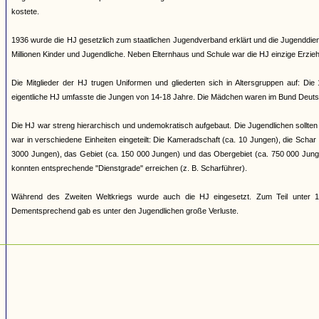
kostete.
1936 wurde die HJ gesetzlich zum staatlichen Jugendverband erklärt und die Jugenddienst
Millionen Kinder und Jugendliche. Neben Elternhaus und Schule war die HJ einzige Erziehun
Die Mitglieder der HJ trugen Uniformen und gliederten sich in Altersgruppen auf: Di
eigentliche HJ umfasste die Jungen von 14-18 Jahre. Die Mädchen waren im Bund Deuts
Die HJ war streng hierarchisch und undemokratisch aufgebaut. Die Jugendlichen sollten 
war in verschiedene Einheiten eingeteilt: Die Kameradschaft (ca. 10 Jungen), die Scha
3000 Jungen), das Gebiet (ca. 150 000 Jungen) und das Obergebiet (ca. 750 000 Jung
konnten entsprechende "Dienstgrade" erreichen (z. B. Scharführer).
Während des Zweiten Weltkriegs wurde auch die HJ eingesetzt. Zum Teil unter 17
Dementsprechend gab es unter den Jugendlichen große Verluste.