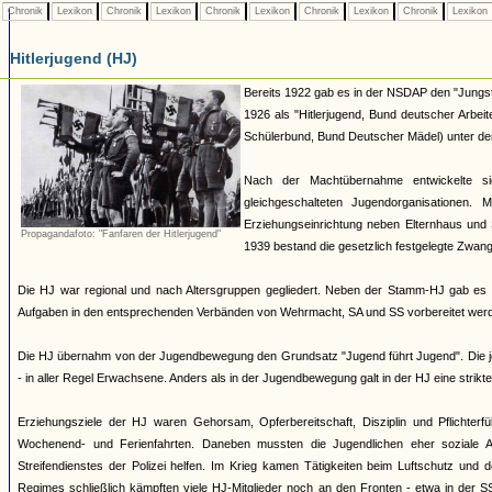
Chronik
Lexikon
Chronik
Lexikon
Chronik
Lexikon
Chronik
Lexikon
Chronik
Lexikon
Hitlerjugend (HJ)
Bereits 1922 gab es in der NSDAP den "Jungst
1926 als "Hitlerjugend, Bund deutscher Arbei
Schülerbund, Bund Deutscher Mädel) unter dem 
Nach der Machtübernahme entwickelte si
gleichgeschalteten Jugendorganisationen
Erziehungseinrichtung neben Elternhaus und 
Propagandafoto: "Fanfaren der Hitlerjugend"
1939 bestand die gesetzlich festgelegte Zwang
Die HJ war regional und nach Altersgruppen gegliedert. Neben der Stamm-HJ gab es S
Aufgaben in den entsprechenden Verbänden von Wehrmacht, SA und SS vorbereitet werde
Die HJ übernahm von der Jugendbewegung den Grundsatz "Jugend führt Jugend". Die jew
- in aller Regel Erwachsene. Anders als in der Jugendbewegung galt in der HJ eine strik
Erziehungsziele der HJ waren Gehorsam, Opferbereitschaft, Disziplin und Pflichterfü
Wochenend- und Ferienfahrten. Daneben mussten die Jugendlichen eher soziale A
Streifendienstes der Polizei helfen. Im Krieg kamen Tätigkeiten beim Luftschutz und
Regimes schließlich kämpften viele HJ-Mitglieder noch an den Fronten - etwa in der S