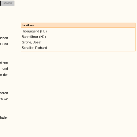
Chronik
Lexikon
Hitlerjugend (HJ)
Bannführer (HJ)
ichen
Grohé, Josef
J und
Schaller, Richard
einem
e und
hr der
deren
ch wir
haller