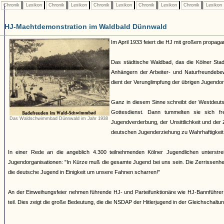
Chronik
Lexikon
Chronik
Lexikon
Chronik
Lexikon
Chronik
Lexikon
Chronik
Lexikon
HJ-Machtdemonstration im Waldbald Dünnwald
Im April 1933 feiert die HJ mit großem propa
Das städtische Waldbad, das die Kölner Stad
Anhängern der Arbeiter- und Naturfreundebe
dient der Verunglimpfung der übrigen Jugendor
Ganz in diesem Sinne schreibt der Westdeuts
Gottesdienst. Dann tummelten sie sich 
Das Waldschwimmbad Dünnwald im Jahr 1938
Jugendverderbung, der Unsittlichkeit und de
deutschen Jugenderziehung zu Wahrhaftigkeit, 
In einer Rede an die angeblich 4.300 teilnehmenden Kölner Jugendlichen unterstr
Jugendorganisationen: "In Kürze muß die gesamte Jugend bei uns sein. Die Zerrissenheit
die deutsche Jugend in Einigkeit um unsere Fahnen scharren!"
An der Einweihungsfeier nehmen führende HJ- und Parteifunktionäre wie HJ-Bannführer
teil. Dies zeigt die große Bedeutung, die die NSDAP der Hitlerjugend in der Gleichschalt