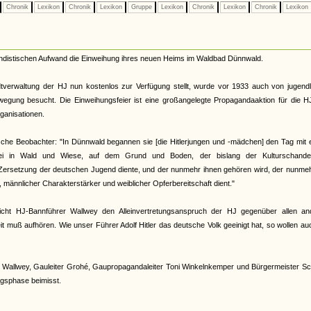
Chronik
Lexikon
Chronik
Lexikon
Gruppe
Lexikon
Chronik
Lexikon
Chronik
Lexikon
gandistischen Aufwand die Einweihung ihres neuen Heims im Waldbad Dünnwald.
tverwaltung der HJ nun kostenlos zur Verfügung stellt, wurde vor 1933 auch von jugendl
wegung besucht. Die Einweihungsfeier ist eine großangelegte Propagandaaktion für die H
ganisationen.
che Beobachter: "In Dünnwald begannen sie [die Hitlerjungen und -mädchen] den Tag mit 
frei in Wald und Wiese, auf dem Grund und Boden, der bislang der Kulturschand
r Zersetzung der deutschen Jugend diente, und der nunmehr ihnen gehören wird, der nunme
männlicher Charakterstärker und weiblicher Opferbereitschaft dient."
eicht HJ-Bannführer Wallwey den Alleinvertretungsanspruch der HJ gegenüber allen an
 muß aufhören. Wie unser Führer Adolf Hitler das deutsche Volk geeinigt hat, so wollen au
 Wallwey, Gauleiter Grohé, Gaupropagandaleiter Toni Winkelnkemper und Bürgermeister Sc
ungsphase beimisst.