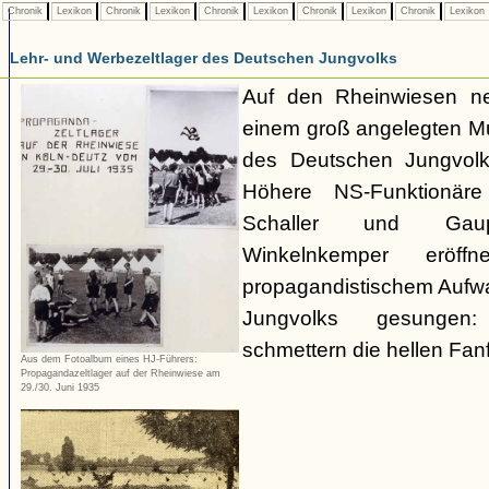
Chronik
Lexikon
Chronik
Lexikon
Chronik
Lexikon
Chronik
Lexikon
Chronik
Lexikon
Lehr- und Werbezeltlager des Deutschen Jungvolks
Auf den Rheinwiesen 
einem groß angelegten Mu
des Deutschen Jungvolks 
Höhere NS-Funktionäre 
Schaller und Gaupr
Winkelnkemper eröf
propagandistischem Aufwa
Jungvolks gesungen:
schmettern die hellen Fanf
Aus dem Fotoalbum eines HJ-Führers:
Propagandazeltlager auf der Rheinwiese am
29./30. Juni 1935