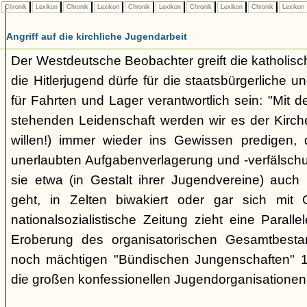
Chronik
Lexikon
Chronik
Lexikon
Chronik
Lexikon
Chronik
Lexikon
Chronik
Lexikon
Angriff auf die kirchliche Jugendarbeit
Der Westdeutsche Beobachter greift die katholisch
die Hitlerjugend dürfe für die staatsbürgerliche un
für Fahrten und Lager verantwortlich sein: "Mit
stehenden Leidenschaft werden wir es der Kirche
willen!) immer wieder ins Gewissen predigen, 
unerlaubten Aufgabenverlagerung und -verfälsch
sie etwa (in Gestalt ihrer Jugendvereine) auch k
geht, in Zelten biwakiert oder gar sich mit G
nationalsozialistische Zeitung zieht eine Paralle
Eroberung des organisatorischen Gesamtbest
noch mächtigen "Bündischen Jungenschaften" 1
die großen konfessionellen Jugendorganisationen