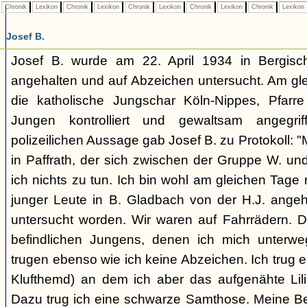
Chronik
Lexikon
Chronik
Lexikon
Chronik
Lexikon
Chronik
Lexikon
Chronik
Lexikon
Josef B.
Josef B. wurde am 22. April 1934 in Bergis
angehalten und auf Abzeichen untersucht. Am gle
die katholische Jungschar Köln-Nippes, Pfarre
Jungen kontrolliert und gewaltsam angegri
polizeilichen Aussage gab Josef B. zu Protokoll: "
in Paffrath, der sich zwischen der Gruppe W. und
ich nichts zu tun. Ich bin wohl am gleichen Tage
junger Leute in B. Gladbach von der H.J. ange
untersucht worden. Wir waren auf Fahrrädern. Di
befindlichen Jungens, denen ich mich unterwe
trugen ebenso wie ich keine Abzeichen. Ich trug 
Klufthemd) an dem ich aber das aufgenähte Lilie
Dazu trug ich eine schwarze Samthose. Meine Beg