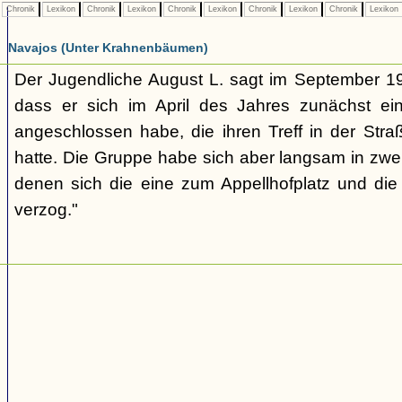
Chronik
Lexikon
Chronik
Lexikon
Chronik
Lexikon
Chronik
Lexikon
Chronik
Lexikon
Navajos (Unter Krahnenbäumen)
Der Jugendliche August L. sagt im September 1
dass er sich im April des Jahres zunächst e
angeschlossen habe, die ihren Treff in der St
hatte. Die Gruppe habe sich aber langsam in zwe
denen sich die eine zum Appellhofplatz und di
verzog."