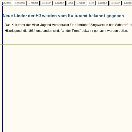
Chronik
Lexikon
Chronik
Lexikon
Gruppe
Lied
Gruppe
Lied
Gruppe
Lexikon
Grupp
Neue Lieder der HJ werden vom Kulturamt bekannt gegeben
Das Kulturamt der Hitler-Jugend veranstaltet für sämtliche "Singwarte in den Scharen" 
Hitlerjugend, die 1934 entstanden sind, "an der Front" bekannt gemacht werden sollen.