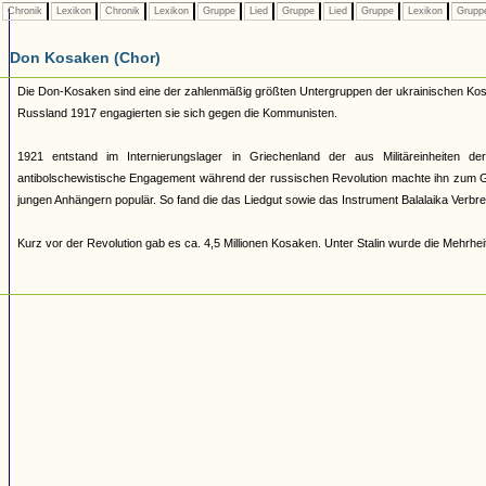
Chronik
Lexikon
Chronik
Lexikon
Gruppe
Lied
Gruppe
Lied
Gruppe
Lexikon
Grupp
Don Kosaken (Chor)
Die Don-Kosaken sind eine der zahlenmäßig größten Untergruppen der ukrainischen Kosa
Russland 1917 engagierten sie sich gegen die Kommunisten.
1921 entstand im Internierungslager in Griechenland der aus Militäreinheiten de
antibolschewistische Engagement während der russischen Revolution machte ihn zum Ge
jungen Anhängern populär. So fand die das Liedgut sowie das Instrument Balalaika Verbreit
Kurz vor der Revolution gab es ca. 4,5 Millionen Kosaken. Unter Stalin wurde die Mehrheit