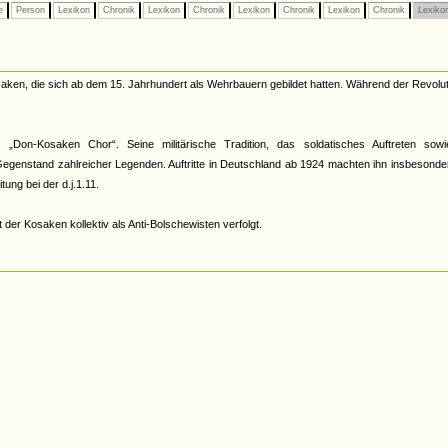
e
Person
Lexikon
Chronik
Lexikon
Chronik
Lexikon
Chronik
Lexikon
Chronik
Lexiko
ken, die sich ab dem 15. Jahrhundert als Wehrbauern gebildet hatten. Während der Revolut
r „Don-Kosaken Chor“. Seine militärische Tradition, das soldatisches Auftreten sowi
genstand zahlreicher Legenden. Auftritte in Deutschland ab 1924 machten ihn insbesonde
ung bei der d.j.1.11.
 der Kosaken kollektiv als Anti-Bolschewisten verfolgt.