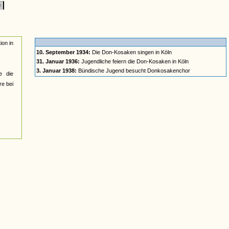
n
ion in
10. September 1934:
Die Don-Kosaken singen in Köln
31. Januar 1936:
Jugendliche feiern die Don-Kosaken in Köln
3. Januar 1938:
Bündische Jugend besucht Donkosakenchor
e die
re bei