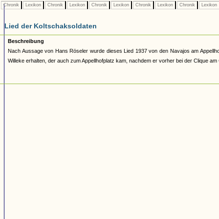
Chronik
Lexikon
Chronik
Lexikon
Chronik
Lexikon
Chronik
Lexikon
Chronik
Lexikon
Lied der Koltschaksoldaten
Beschreibung
Nach Aussage von Hans Röseler wurde dieses Lied 1937 von den Navajos am Appellhof
Willeke erhalten, der auch zum Appellhofplatz kam, nachdem er vorher bei der Clique am