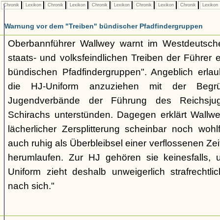
Chronik
Lexikon
Chronik
Lexikon
Chronik
Lexikon
Chronik
Lexikon
Chronik
Lexikon
Warnung vor dem "Treiben" bündischer Pfadfindergruppen
Oberbannführer Wallwey warnt im Westdeutsch
staats- und volksfeindlichen Treiben der Führer
bündischen Pfadfindergruppen". Angeblich erla
die HJ-Uniform anzuziehen mit der Begr
Jugendverbände der Führung des Reichsjug
Schirachs unterstünden. Dagegen erklärt Wallwey
lächerlicher Zersplitterung scheinbar noch wo
auch ruhig als Überbleibsel einer verflossenen Zei
herumlaufen. Zur HJ gehören sie keinesfalls,
Uniform zieht deshalb unweigerlich strafrechtl
nach sich."