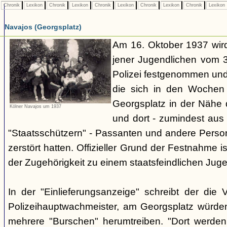
Chronik
Lexikon
Chronik
Lexikon
Chronik
Lexikon
Chronik
Lexikon
Chronik
Lexikon
Navajos (Georgsplatz)
Am 16. Oktober 1937 wird
jener Jugendlichen vom 3.
Polizei festgenommen un
die sich in den Woche
Georgsplatz in der Nähe 
Kölner Navajos um 1937
und dort - zumindest aus 
"Staatsschützern" - Passanten und andere Person
zerstört hatten. Offizieller Grund der Festnahme is
der Zugehörigkeit zu einem staatsfeindlichen Jug
In der "Einlieferungsanzeige" schreibt der die 
Polizeihauptwachmeister, am Georgsplatz würde
mehrere "Burschen" herumtreiben. "Dort werde