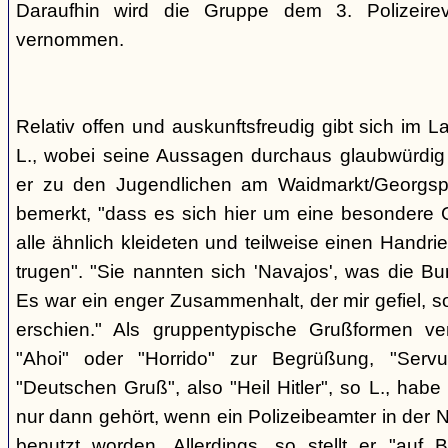
Daraufhin wird die Gruppe dem 3. Polizeirev
vernommen.
Relativ offen und auskunftsfreudig gibt sich im L
L., wobei seine Aussagen durchaus glaubwürdig 
er zu den Jugendlichen am Waidmarkt/Georgspla
bemerkt, "dass es sich hier um eine besondere G
alle ähnlich kleideten und teilweise einen Handr
trugen". "Sie nannten sich 'Navajos', was die Bu
Es war ein enger Zusammenhalt, der mir gefiel, s
erschien." Als gruppentypische Grußformen v
"Ahoi" oder "Horrido" zur Begrüßung, "Ser
"Deutschen Gruß", also "Heil Hitler", so L., habe 
nur dann gehört, wenn ein Polizeibeamter in der N
benutzt worden. Allerdings, so stellt er "auf 