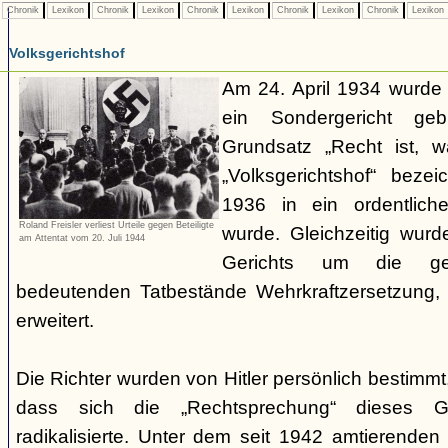
Chronik
Lexikon
Chronik
Lexikon
Chronik
Lexikon
Chronik
Lexikon
Chronik
Lexikon
Volksgerichtshof
Am 24. April 1934 wurde
ein Sondergericht ge
Grundsatz „Recht ist, 
„Volksgerichtshof“ beze
1936 in ein ordentlich
Roland Freisler verliest Urteile gegen Beteiligte
wurde. Gleichzeitig wurd
am Attentat vom 20. Juli 1944
Gerichts um die ger
bedeutenden Tatbestände Wehrkraftzersetzung
erweitert.
Die Richter wurden von Hitler persönlich bestimmt
dass sich die „Rechtsprechung“ dieses G
radikalisierte. Unter dem seit 1942 amtierenden