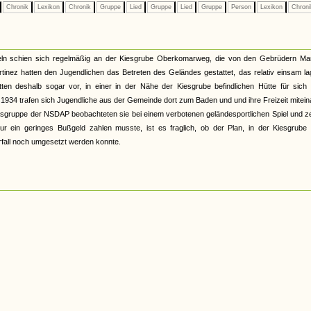
Chronik
Lexikon
Chronik
Gruppe
Lied
Gruppe
Lied
Gruppe
Person
Lexikon
Chron
teln schien sich regelmäßig an der Kiesgrube Oberkomarweg, die von den Gebrüdern Mar
tinez hatten den Jugendlichen das Betreten des Geländes gestattet, das relativ einsam l
ten deshalb sogar vor, in einer in der Nähe der Kiesgrube befindlichen Hütte für sich 
 1934 trafen sich Jugendliche aus der Gemeinde dort zum Baden und und ihre Freizeit mitei
Ortsgruppe der NSDAP beobachteten sie bei einem verbotenen geländesportlichen Spiel und z
 ein geringes Bußgeld zahlen musste, ist es fraglich, ob der Plan, in der Kiesgrube 
rfall noch umgesetzt werden konnte.