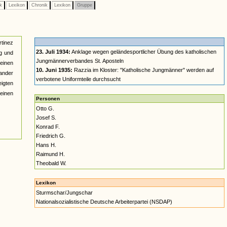
ik
Lexikon
Chronik
Lexikon
Gruppe
tinez
23. Juli 1934:
Anklage wegen geländesportlicher Übung des katholischen
ag und
Jungmännerverbandes St. Aposteln
einen
10. Juni 1935:
Razzia im Kloster: "Katholische Jungmänner" werden auf
nander
verbotene Uniformteile durchsucht
eigten
einen
Personen
Otto G.
Josef S.
Konrad F.
Friedrich G.
Hans H.
Raimund H.
Theobald W.
Lexikon
Sturmschar/Jungschar
Nationalsozialistische Deutsche Arbeiterpartei (NSDAP)