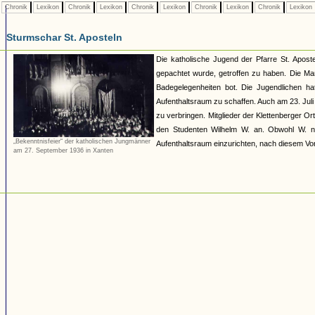
Chronik
Lexikon
Chronik
Lexikon
Chronik
Lexikon
Chronik
Lexikon
Chronik
Lexikon
Sturmschar St. Aposteln
Die katholische Jugend der Pfarre St. Apos
gepachtet wurde, getroffen zu haben. Die Mar
Badegelegenheiten bot. Die Jugendlichen hat
Aufenthaltsraum zu schaffen. Auch am 23. Juli
zu verbringen. Mitglieder der Klettenberger 
den Studenten Wilhelm W. an. Obwohl W. nur
„Bekenntnisfeier“ der katholischen Jungmänner
Aufenthaltsraum einzurichten, nach diesem Vo
am 27. September 1936 in Xanten