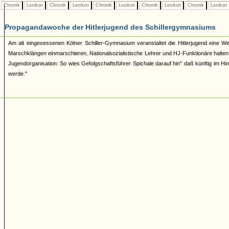
Chronik
Lexikon
Chronik
Lexikon
Chronik
Lexikon
Chronik
Lexikon
Chronik
Lexikon
Propagandawoche der Hitlerjugend des Schillergymnasiums
Am alt eingesessenen Kölner Schiller-Gymnasium veranstaltet die Hitlerjugend eine We
Marschklängen einmarschieren. Nationalsozialistische Lehrer und HJ-Funktionäre halten 
Jugendorganisation: So wies Gefolgschaftsführer Spichale darauf hin" daß künftig im Hi
werde."