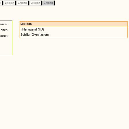
ik
Lexikon
Chronik
Lexikon
Chronik
Lexikon
 unter
Hitlerjugend (HJ)
ischen
Schiller-Gymnasium
hieren