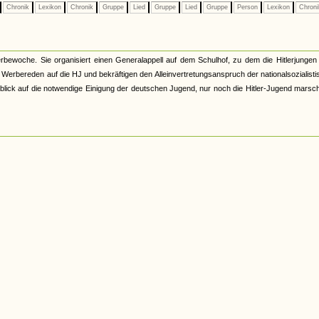
Chronik
Lexikon
Chronik
Gruppe
Lied
Gruppe
Lied
Gruppe
Person
Lexikon
Chron
rbewoche. Sie organisiert einen Generalappell auf dem Schulhof, zu dem die Hitlerjungen
Werbereden auf die HJ und bekräftigen den Alleinvertretungsanspruch der nationalsozialist
nblick auf die notwendige Einigung der deutschen Jugend, nur noch die Hitler-Jugend marsc