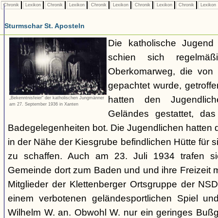
Chronik
Lexikon
Chronik
Lexikon
Chronik
Lexikon
Chronik
Lexikon
Chronik
Lexikon
Sturmschar St. Aposteln
Die katholische Jugend 
schien sich regelmä
Oberkomarweg, die von 
gepachtet wurde, getroff
hatten den Jugendlic
„Bekenntnisfeier“ der katholischen Jungmänner
am 27. September 1936 in Xanten
Geländes gestattet, das
Badegelegenheiten bot. Die Jugendlichen hatten de
in der Nähe der Kiesgrube befindlichen Hütte für 
zu schaffen. Auch am 23. Juli 1934 trafen s
Gemeinde dort zum Baden und und ihre Freizeit m
Mitglieder der Klettenberger Ortsgruppe der NS
einem verbotenen geländesportlichen Spiel un
Wilhelm W. an. Obwohl W. nur ein geringes Bußge