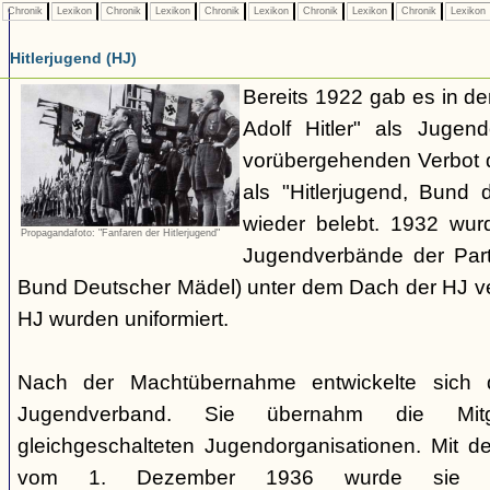
Chronik
Lexikon
Chronik
Lexikon
Chronik
Lexikon
Chronik
Lexikon
Chronik
Lexikon
Hitlerjugend (HJ)
Bereits 1922 gab es in 
Adolf Hitler" als Jugen
vorübergehenden Verbot d
als "Hitlerjugend, Bund 
wieder belebt. 1932 wurd
Propagandafoto: "Fanfaren der Hitlerjugend"
Jugendverbände der Part
Bund Deutscher Mädel) unter dem Dach der HJ vere
HJ wurden uniformiert.
Nach der Machtübernahme entwickelte sich 
Jugendverband. Sie übernahm die Mitgl
gleichgeschalteten Jugendorganisationen. Mit 
vom 1. Dezember 1936 wurde sie zu