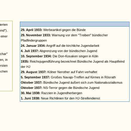
ierten
29. April 1933:
Werbeartikel gegen die Bünde
nd").
29. November 1933:
Warnung vor dem "Treiben" bündischer
einer
Pfadfindergruppen
24. Januar 1934:
Angriff auf die kirchliche Jugendarbeit
4. Juli 1937:
Abgrenzung von der bündischen Jugend
char"
10. September 1934:
Die Don-Kosaken singen in Köln
n, in
1935:
Reichsjugendführung bezeichnet Bündische Jugend als Hauptfeind
ersten
der HJ
ischen
29. August 1937:
Kölner Nerother auf Fahrt verhaftet
5. September 1937:
Großes Navajo-Treffen auf Kirmes in Rösrath
Oktober 1937:
Bündische Jugend äußert sich zum Nationalsozialismus
Oktober 1937:
NS-Terror gegen die Bündische Jugend
30. Mai 1938:
Razzien in Jugendherbergen
1. Juni 1938:
Neue Richtlinien für den HJ-Streifendienst