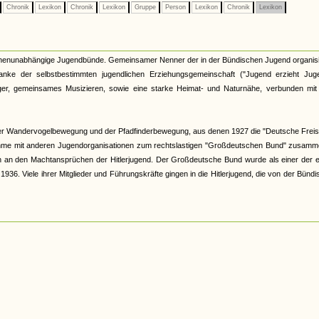
Chronik
Lexikon
Chronik
Lexikon
Gruppe
Person
Lexikon
Chronik
Lexikon
kirchenunabhängige Jugendbünde. Gemeinsamer Nenner der in der Bündischen Jugend organis
nke der selbstbestimmten jugendlichen Erziehungsgemeinschaft ("Jugend erzieht Juge
r, gemeinsames Musizieren, sowie eine starke Heimat- und Naturnähe, verbunden mit 
er Wandervogelbewegung und der Pfadfinderbewegung, aus denen 1927 die "Deutsche Freis
hme mit anderen Jugendorganisationen zum rechtslastigen "Großdeutschen Bund" zusamme
och an den Machtansprüchen der Hitlerjugend. Der Großdeutsche Bund wurde als einer der 
6. Viele ihrer Mitglieder und Führungskräfte gingen in die Hitlerjugend, die von der Bünd