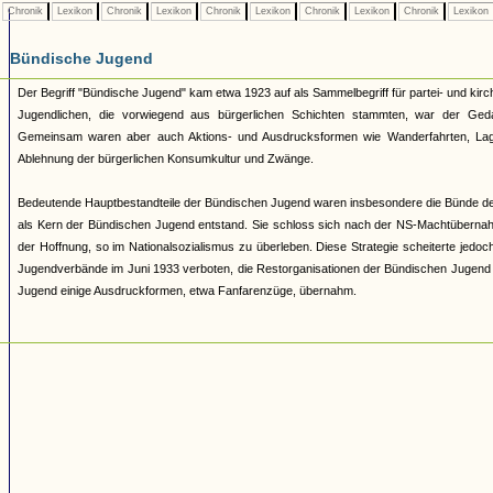
Chronik
Lexikon
Chronik
Lexikon
Chronik
Lexikon
Chronik
Lexikon
Chronik
Lexikon
Bündische Jugend
Der Begriff "Bündische Jugend" kam etwa 1923 auf als Sammelbegriff für partei- und 
Jugendlichen, die vorwiegend aus bürgerlichen Schichten stammten, war der Geda
Gemeinsam waren aber auch Aktions- und Ausdrucksformen wie Wanderfahrten, Lage
Ablehnung der bürgerlichen Konsumkultur und Zwänge.
Bedeutende Hauptbestandteile der Bündischen Jugend waren insbesondere die Bünde d
als Kern der Bündischen Jugend entstand. Sie schloss sich nach der NS-Machtüberna
der Hoffnung, so im Nationalsozialismus zu überleben. Diese Strategie scheiterte jed
Jugendverbände im Juni 1933 verboten, die Restorganisationen der Bündischen Jugend 193
Jugend einige Ausdruckformen, etwa Fanfarenzüge, übernahm.