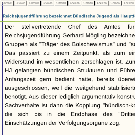
Chronik
Lexikon
Chronik
Lexikon
Chronik
Lexikon
Chronik
Lexikon
Chronik
Lexikon
Reichsjugendführung bezeichnet Bündische Jugend als Hauptf
Der stellvertretende Chef des Amtes fü
Reichsjugendführung Gerhard Mögling bezeichnet 
Gruppen als "Träger des Bolschewismus" und "sc
Das passiert zu einem Zeitpunkt, als zum ei
Widerstand im wesentlichen zerschlagen ist. Zum
HJ gelangten bündischen Strukturen und Führer
Anfangszeit gern bedient hatte, bereits überwi
ausgeschlossen, weil die weitgehend stabilisier
benötigt. Aus dieser lediglich argumentativ konst
Sachverhalte ist dann die Kopplung "bündisch-
die sich bis in die Endphase des "Dritte
Einschätzungen der Verfolgungsorgane zog.