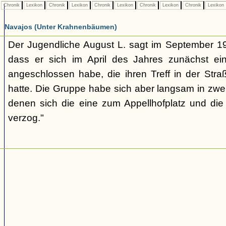
Chronik
Lexikon
Chronik
Lexikon
Chronik
Lexikon
Chronik
Lexikon
Chronik
Lexikon
Navajos (Unter Krahnenbäumen)
Der Jugendliche August L. sagt im September 1
dass er sich im April des Jahres zunächst e
angeschlossen habe, die ihren Treff in der St
hatte. Die Gruppe habe sich aber langsam in zwe
denen sich die eine zum Appellhofplatz und di
verzog."