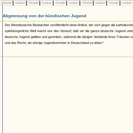
Chronik
Lexikon
Chronik
Lexikon
Chronik
Lexikon
Chronik
Lexikon
Chronik
Lexikon
Abgrenzung von der bündischen Jugend
Der Westdeutsche Beobachter veröffentlicht einen Artikel, der sich gegen die katholischen 
spießbürgerliche Welt macht uns den Vorwurf, daß wir die ganze deutsche Jugend unte
deutsche Jugend gelitten und gestritten, während die übrigen Verbände ihren Träumen nac
und das Recht, als einzige Jugendvertreter in Deutschland zu leben."