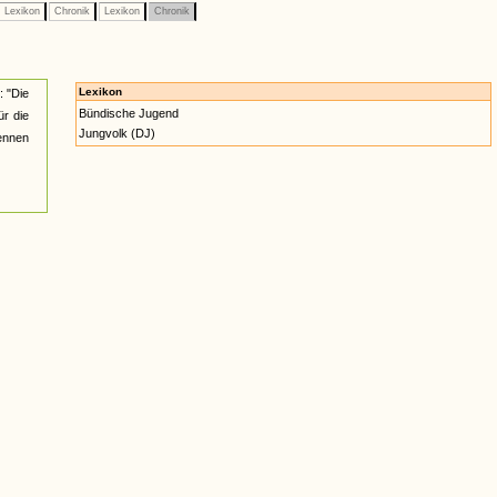
Lexikon
Chronik
Lexikon
Chronik
Lexikon
: "Die
Bündische Jugend
ür die
Jungvolk (DJ)
nennen