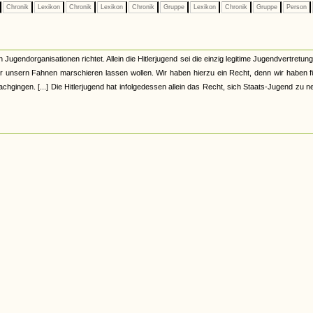
Chronik
Lexikon
Chronik
Lexikon
Chronik
Gruppe
Lexikon
Chronik
Gruppe
Person
Jugendorganisationen richtet. Allein die Hitlerjugend sei die einzig legitime Jugendvertretung
r unsern Fahnen marschieren lassen wollen. Wir haben hierzu ein Recht, denn wir haben f
hgingen. [...] Die Hitlerjugend hat infolgedessen allein das Recht, sich Staats-Jugend zu 