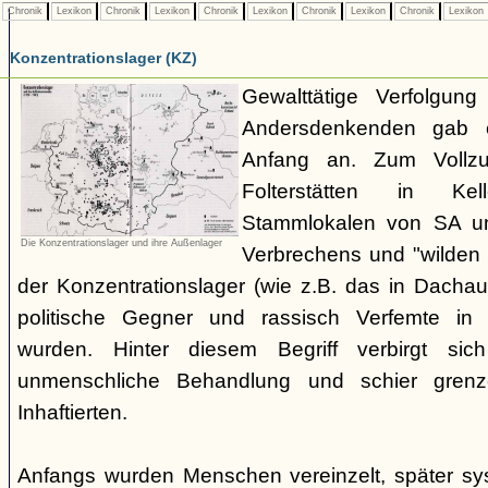
Chronik
Lexikon
Chronik
Lexikon
Chronik
Lexikon
Chronik
Lexikon
Chronik
Lexikon
Konzentrationslager (KZ)
Gewalttätige Verfolgun
Andersdenkenden gab 
Anfang an. Zum Vollzug
Folterstätten in Ke
Stammlokalen von SA u
Die Konzentrationslager und ihre Außenlager
Verbrechens und "wilden 
der Konzentrationslager (wie z.B. das in Dacha
politische Gegner und rassisch Verfemte in
wurden. Hinter diesem Begriff verbirgt sich
unmenschliche Behandlung und schier grenz
Inhaftierten.
Anfangs wurden Menschen vereinzelt, später sys