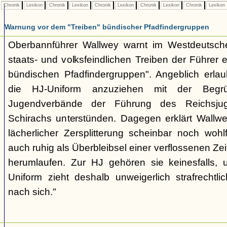
Chronik
Lexikon
Chronik
Lexikon
Chronik
Lexikon
Chronik
Lexikon
Chronik
Lexikon
Warnung vor dem "Treiben" bündischer Pfadfindergruppen
Oberbannführer Wallwey warnt im Westdeutsch
staats- und volksfeindlichen Treiben der Führer
bündischen Pfadfindergruppen". Angeblich erla
die HJ-Uniform anzuziehen mit der Begr
Jugendverbände der Führung des Reichsjug
Schirachs unterstünden. Dagegen erklärt Wallwey
lächerlicher Zersplitterung scheinbar noch wo
auch ruhig als Überbleibsel einer verflossenen Zei
herumlaufen. Zur HJ gehören sie keinesfalls,
Uniform zieht deshalb unweigerlich strafrechtl
nach sich."