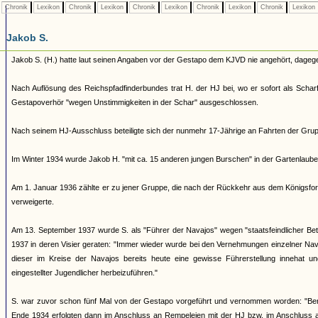
Chronik
Lexikon
Chronik
Lexikon
Chronik
Lexikon
Chronik
Lexikon
Chronik
Lexikon
Jakob S.
Jakob S. (H.) hatte laut seinen Angaben vor der Gestapo dem KJVD nie angehört, dageg
Nach Auflösung des Reichspfadfinderbundes trat H. der HJ bei, wo er sofort als Scharf
Gestapoverhör "wegen Unstimmigkeiten in der Schar" ausgeschlossen.
Nach seinem HJ-Ausschluss beteiligte sich der nunmehr 17-Jährige an Fahrten der Grup
Im Winter 1934 wurde Jakob H. "mit ca. 15 anderen jungen Burschen" in der Gartenlaube
Am 1. Januar 1936 zählte er zu jener Gruppe, die nach der Rückkehr aus dem Königsfor
verweigerte.
Am 13. September 1937 wurde S. als "Führer der Navajos" wegen "staatsfeindlicher Bet
1937 in deren Visier geraten: "Immer wieder wurde bei den Vernehmungen einzelner N
dieser im Kreise der Navajos bereits heute eine gewisse Führerstellung innehat u
eingestellter Jugendlicher herbeizuführen."
S. war zuvor schon fünf Mal von der Gestapo vorgeführt und vernommen worden: "Bere
Ende 1934 erfolgten dann im Anschluss an Rempeleien mit der HJ bzw. im Anschluss a