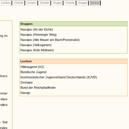
Lexikon
Chronik
Lexikon
Chronik
Gruppe
Chronik
Gruppe
Person
Gruppen
Navajos (An der Eiche)
Navajos (Hönninger Weg)
ung im
Navajos (Alte Mauer am Bach/Poststraße)
Navajos (Volksgarten)
Navajos (Köln-Mülheim)
Lexikon
Hitlerjugend (HJ)
Bündische Jugend
ührers
Kommunistischer Jugenverband Deutschlands (KJVD)
Gestapo
Bund der Reichpfadfinder
Navajo
Sommer
 dass
dlich
 Seit
endes