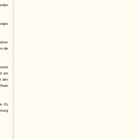
erden
vajos
ührer
en die
sorte
nd am
er den
 Rhein
iv. Es
ehmung