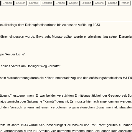
Chronik
Lexikon
Chronik
Lexikon
Chronik
Gruppe
Lexikon
Chronik
Gruppe
Person
en allerdings dem Reichspfadfinderbund bis zu dessen Auflösung 1933.
ührer eingesetzt wurde. Etwa acht Monate später wurde er allerdings laut seiner Darstell
pe "An der Eiche".
 seines Vaters am Höninger Weg verhaftet.
st in Marschordnung durch die Kölner Innenstadt zog und den Auflösungsbefehl eines HJ-F
ätigung" festgenommen. Er war bei der verstärkten Ermittlungstätigkeit der Gestapo seit 
avajos zunächst der Spitzname "Kanotz" genannt. Es musste hiernach angenommen werden,
nd den Versuch unternimmt einen verbotenen organisatorischen Zusammenhalt staatsfein
its im Jahre 1933 wurde Sch. beschuldigt "Heil Moskau und Rot Front" gerufen zu haben.
n Vorführungen durch HJ-Streifen vier getrennte Vernehmungen, die jedoch kein ausreich