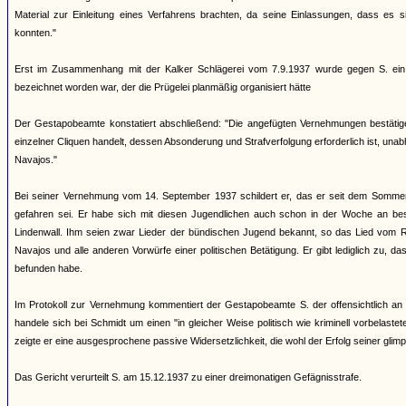
Material zur Einleitung eines Verfahrens brachten, da seine Einlassungen, dass es
konnten."
Erst im Zusammenhang mit der Kalker Schlägerei vom 7.9.1937 wurde gegen S. ein S
bezeichnet worden war, der die Prügelei planmäßig organisiert hätte
Der Gestapobeamte konstatiert abschließend: "Die angefügten Vernehmungen bestätige
einzelner Cliquen handelt, dessen Absonderung und Strafverfolgung erforderlich ist, u
Navajos."
Bei seiner Vernehmung vom 14. September 1937 schildert er, das er seit dem Sommer
gefahren sei. Er habe sich mit diesen Jugendlichen auch schon in der Woche an be
Lindenwall. Ihm seien zwar Lieder der bündischen Jugend bekannt, so das Lied vom Rü
Navajos und alle anderen Vorwürfe einer politischen Betätigung. Er gibt lediglich zu,
befunden habe.
Im Protokoll zur Vernehmung kommentiert der Gestapobeamte S. der offensichtlich an e
handele sich bei Schmidt um einen "in gleicher Weise politisch wie kriminell vorbelas
zeigte er eine ausgesprochene passive Widersetzlichkeit, die wohl der Erfolg seiner glimp
Das Gericht verurteilt S. am 15.12.1937 zu einer dreimonatigen Gefägnisstrafe.