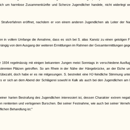
 sich um harmlose Zusammenkünfte und Scherze Jugendlicher handele, nicht widerlegt w
trafverfahren eröffnet, nachdem er von einem anderen Jugendlichen als Leiter der Na
n in vollem Umfange die Annahme, dass es sich bei S. alias Kanotz zu einen geistigen F
nabhängig von dem Ausgang der weiteren Ermittlungen im Rahmen der Gesamtermittlungen geg
 1934 regelmässig mit einigen bekannten Jungen meist Sonntags in verschiedene Ausflug
stimmten Plätzen getroffen. So am Rhein in der Nähe der Hängebrücke, an der Eiche u
bezahl, doch habe er es nie mitgesungen. S. bestreitet eine HJ-feindliche Stimmung unt
 dass er sich an dem Abend der Schlägerei sowohl in Kalk als auch bei den Jugendlichen am
iner harten Bestrafung des Jugendlichen interessiert ist, dessen Charakter extrem negat
teten renitenten und verlogenen Burschen. Bei seiner Festnahme, wie auch bei seiner Vern
flichen Behandlung ist."